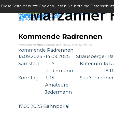
Direkt zum Seiteninhalt
Menü überspringen
Diese Seite benutzt Cookies , lesen Sie bitte die Datenschut
Kommende Radrennen
Veröffentlicht von
Michael Lemke
in
Sport
· Freitag 12 Sep 2025 ·
1:00
kommende Radrennen
13.09.2025 -14.09.2025 Strausberger 
Samstag: U15 Kriterium 15 Ru
Jedermann 18 Rund
Sonntag:
U15 Straßenrennen 1
Amateure 5 Runden
Jedermann 3 Runde
17.09.2025 Bahnpokal