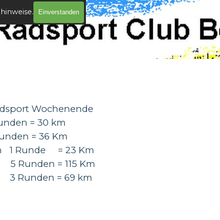
zhinweise.
Einverstanden
Radsport Wochenende
nden = 30 km
en = 36 Km
 Runde = 23 Km
 = 115 Km
n = 69 km